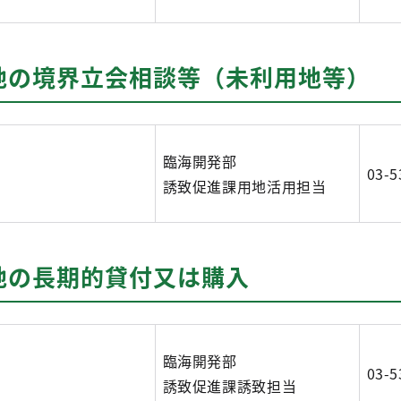
地の境界立会相談等（未利用地等）
臨海開発部
03-5
誘致促進課用地活用担当
地の長期的貸付又は購入
臨海開発部
03-5
誘致促進課誘致担当