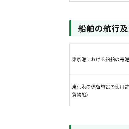
船舶の航行及
東京港における船舶の寄
東京港の係留施設の使用
貨物船）