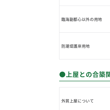
臨海副都心以外の用地
防潮堤護岸用地
●上屋との合築
外貿上屋について