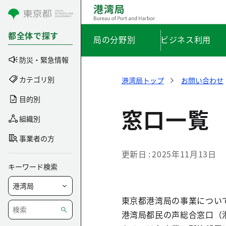
コンテンツにスキップ
都全体で探す
局の分野別
ビジネス利用
防災・緊急情報
カテゴリ別
港湾局トップ
お問い合わせ
目的別
窓口一覧
組織別
事業者の方
更新日
2025年11月13日
キーワード検索
東京都港湾局の事業につい
港湾局都民の声総合窓口（港湾局