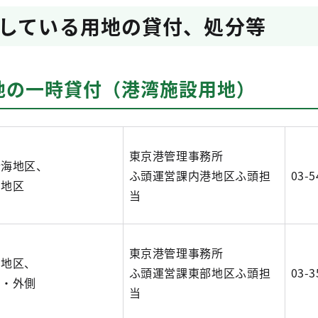
している用地の貸付、処分等
地の一時貸付（港湾施設用地）
東京港管理事務所
晴海地区、
ふ頭運営課内港地区ふ頭担
03-5
洲地区
当
東京港管理事務所
巳地区、
ふ頭運営課東部地区ふ頭担
03-3
側・外側
当