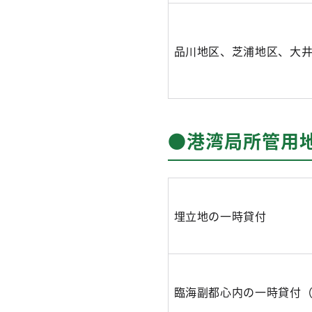
品川地区、芝浦地区、大
●港湾局所管用
埋立地の一時貸付
臨海副都心内の一時貸付