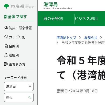
コンテンツにスキップ
都全体で探す
局の分野別
ビジネス利用
防災・緊急情報
カテゴリ別
港湾局トップ
お知らせ
令和５年度指定管理者管理運
目的別
令和５年
組織別
事業者の方
て（港湾
キーワード検索
更新日
2024年9月18日