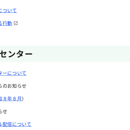
について
る行動
センター
ターについて
らのお知らせ
和８年８月
）
らせ
ル配信について