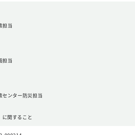
策担当
画担当
策センター防災担当
」に関すること