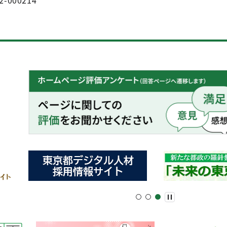
2-000214