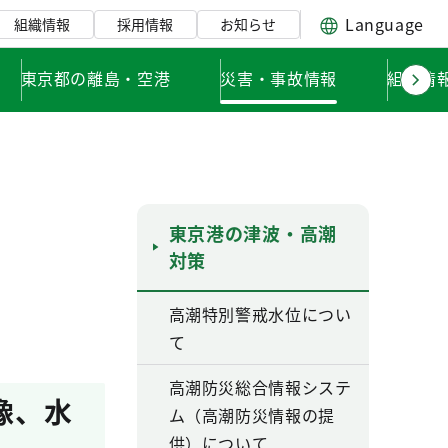
Language
組織情報
採用情報
お知らせ
東京都の離島・空港
災害・事故情報
組織情
東京港の津波・高潮
対策
高潮特別警戒水位につい
て
高潮防災総合情報システ
像、水
ム（高潮防災情報の提
供）について