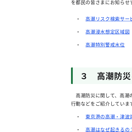
を都民の皆さまにお知らせ
・
高潮リスク検索サー
・
高潮浸水想定区域図
・
高潮特別警戒水位
３ 高潮防災
高潮防災に関して、高潮の
行動などをご紹介していま
・
東京港の高潮・津波
・
高潮はなぜ起きるの