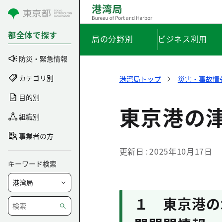
コンテンツにスキップ
都全体で探す
局の分野別
ビジネス利用
防災・緊急情報
カテゴリ別
港湾局トップ
災害・事故情
目的別
東京港の
組織別
事業者の方
更新日
2025年10月17日
キーワード検索
１ 東京港の