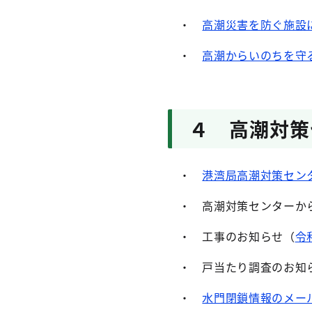
・
高潮災害を防ぐ施設
・
高潮からいのちを守
４ 高潮対策
・
港湾局高潮対策セン
・ 高潮対策センターか
・ 工事のお知らせ（
令
・ 戸当たり調査のお知
・
水門閉鎖情報のメー