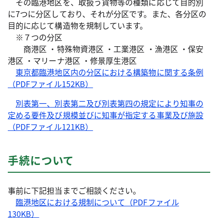
その臨港地区を、取扱う貨物等の種類に応じて目的別
に7つに分区しており、それが分区です。また、各分区の
目的に応じて構造物を規制しています。
※７つの分区
商港区 ・特殊物資港区 ・工業港区 ・漁港区 ・保安
港区 ・マリーナ港区 ・修景厚生港区
東京都臨港地区内の分区における構築物に関する条例
（PDFファイル152KB）
別表第一、別表第二及び別表第四の規定により知事の
定める要件及び規模並びに知事が指定する事業及び施設
（PDFファイル121KB）
手続について
事前に下記担当までご相談ください。
臨港地区における規制について（PDFファイル
130KB）