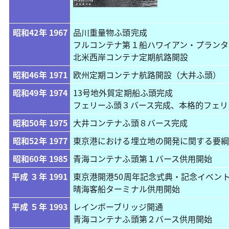
昭和42年 1967
品川重量物ふ頭完成
フルコンテナ第１船ハワイアン・プランタ
北米西岸コンテナ定期航路開設
昭和46年 1971
欧州定期コンテナ航路開設（大井ふ頭）
昭和49年 1974
13号地外貿定期船ふ頭完成
フェリーふ頭３バース完成、本格的フェリ
昭和50年 1975
大井コンテナふ頭８バース完成
昭和52年 1977
東京港における埋立地の開発に関する要
昭和60年 1985
青海コンテナふ頭第１バース供用開始
平成 ３年 1991
東京港開港50周年記念式典・記念イベン
晴海客船ターミナル供用開始
平成 ５年 1993
レインボーブリッジ開通
青海コンテナふ頭第２バース供用開始