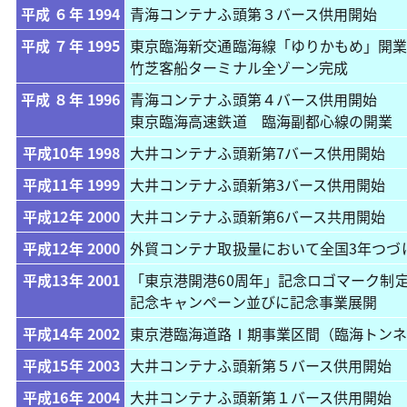
平成 ６年 1994
青海コンテナふ頭第３バース供用開始
平成 ７年 1995
東京臨海新交通臨海線「ゆりかもめ」開
竹芝客船ターミナル全ゾーン完成
平成 ８年 1996
青海コンテナふ頭第４バース供用開始
東京臨海高速鉄道 臨海副都心線の開業
平成10年 1998
大井コンテナふ頭新第7バース供用開始
平成11年 1999
大井コンテナふ頭新第3バース供用開始
平成12年 2000
大井コンテナふ頭新第6バース共用開始
平成12年 2000
外貿コンテナ取扱量において全国3年つづ
平成13年 2001
「東京港開港60周年」記念ロゴマーク制
記念キャンペーン並びに記念事業展開
平成14年 2002
東京港臨海道路
Ⅰ
期事業区間（臨海トン
平成15年 2003
大井コンテナふ頭新第５バース供用開始
平成16年 2004
大井コンテナふ頭新第１バース供用開始