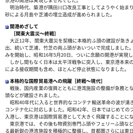
京港の開港は実現しませんでした。
明治時代、築港が隅田川口改良工事としてようやく始まり
砂による月島や芝浦の埋立造成が進められました。
開港めざして
［関東大震災〜終戦］
大正12年、関東大震災を契機に本格的ふ頭の建設が急きょ
出、続いて芝浦、竹芝の両ふ頭があいついで完成しました
みを開始し、昭和16年5月20日、ついに念願の開港が実現
しかし間もなく日本は太平洋戦争に突入し、東京港本来の
による接収期間も含め、ほとんど停止状態になりました。
本格的な国際貿易港への飛躍［終戦〜現代］
戦後、国内産業の復興とともに港湾施設の整備が急務とな
頭などが建設されました。
昭和40年代に入ると世界的なコンテナ輸送革命の波が湧
コンテナ化に対応しました。昭和42年、日本ではじめての
入港し、東京港は国際貿易港として大きく飛躍することに
東京港では、その後も物資別専門ふ頭やフェリーふ頭など
る最新鋭の港湾施設を積極的に整備し、首都圏さらには東