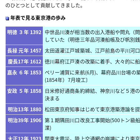
のひとつとして貢献してきました。
年表で見る東京港の歩み
明徳 ３年 1392
中世品川湊が相当数の出入港船や問丸（
していた（明徳三年品河湊船帳及び帆別
長禄 元年 1457
太田道灌江戸城築城、江戸前島の平川河
慶長17年 1612
徳川幕府江戸湊の改築に着手、大々的に
嘉永 ６年 1853
ペリー浦賀に来航(6月)、幕府品川台場の築
(1854年）7月竣工〕
安政 ５年 1858
日米修好通商条約締結、神奈川など５港
決まる
明治13年 1880
松田東京府知事はじめて東京港築港論を
明治39年 1906
第１期隅田川口改良工事開始(500トン級
渫)
大正12年 1923
関東大震災。陸上交通網の崩壊により東