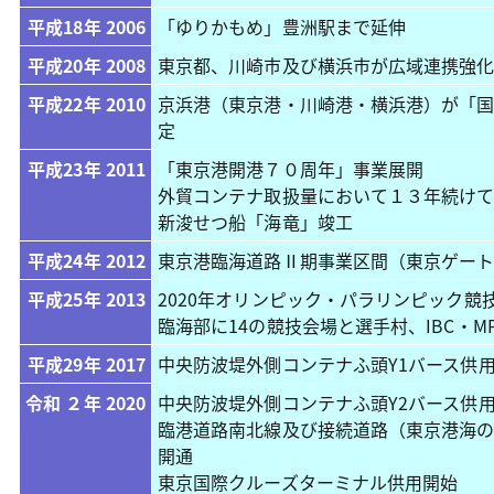
平成18年 2006
「ゆりかもめ」豊洲駅まで延伸
平成20年 2008
東京都、川崎市及び横浜市が広域連携強
平成22年 2010
京浜港（東京港・川崎港・横浜港）が「
定
平成23年 2011
「東京港開港７０周年」事業展開
外貿コンテナ取扱量において１３年続け
新浚せつ船「海竜」竣工
平成24年 2012
東京港臨海道路
Ⅱ
期事業区間（東京ゲー
平成25年 2013
2020年オリンピック・パラリンピック競
臨海部に14の競技会場と選手村、IBC・M
平成29年 2017
中央防波堤外側コンテナふ頭Y1バース供
令和 ２年 2020
中央防波堤外側コンテナふ頭Y2バース供
臨港道路南北線及び接続道路（東京港海
開通
東京国際クルーズターミナル供用開始