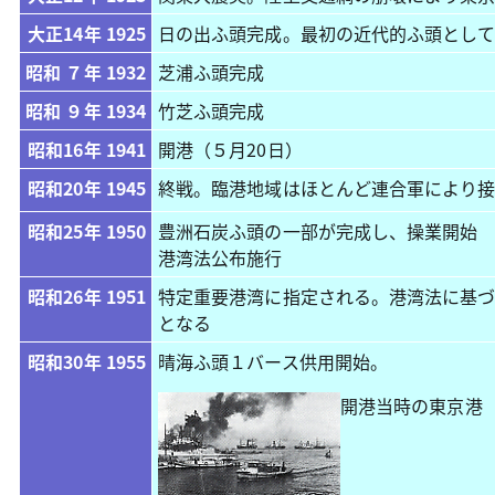
大正14年 1925
日の出ふ頭完成。最初の近代的ふ頭として
昭和 ７年 1932
芝浦ふ頭完成
昭和 ９年 1934
竹芝ふ頭完成
昭和16年 1941
開港（５月20日）
昭和20年 1945
終戦。臨港地域はほとんど連合軍により
昭和25年 1950
豊洲石炭ふ頭の一部が完成し、操業開始
港湾法公布施行
昭和26年 1951
特定重要港湾に指定される。港湾法に基
となる
昭和30年 1955
晴海ふ頭１バース供用開始。
開港当時の東京港