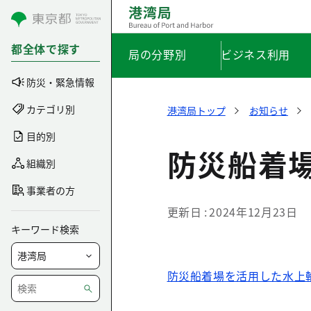
コンテンツにスキップ
都全体で探す
局の分野別
ビジネス利用
防災・緊急情報
カテゴリ別
港湾局トップ
お知らせ
目的別
防災船着
組織別
事業者の方
更新日
2024年12月23日
キーワード検索
防災船着場を活用した水上