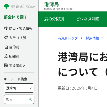
コンテンツにスキップ
都全体で探す
局の分野別
ビジネス利用
防災・緊急情報
カテゴリ別
港湾局トップ
採用情報
目的別
港湾局に
組織別
事業者の方
について
キーワード検索
更新日
2026年3月4日