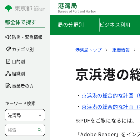
コンテンツにスキップ
都全体で探す
局の分野別
ビジネス利用
防災・緊急情報
カテゴリ別
港湾局トップ
組織情報
目的別
京浜港の
組織別
事業者の方
京浜港の総合的な計画（概要
キーワード検索
京浜港の総合的な計画（本文
※PDFをご覧になるには、「A
「Adobe Reader」を