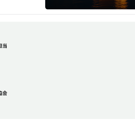
担当
】
協会