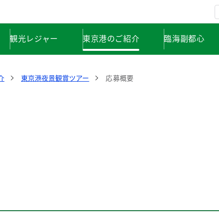
観光レジャー
東京港のご紹介
臨海副都心
介
東京港夜景観賞ツアー
応募概要