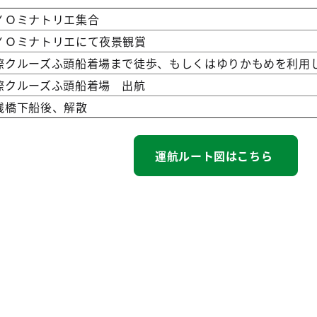
ＹＯミナトリエ集合
ＹＯミナトリエにて夜景観賞
際クルーズふ頭船着場まで徒歩、もしくはゆりかもめを利用
際クルーズふ頭船着場 出航
桟橋下船後、解散
運航ルート図はこちら