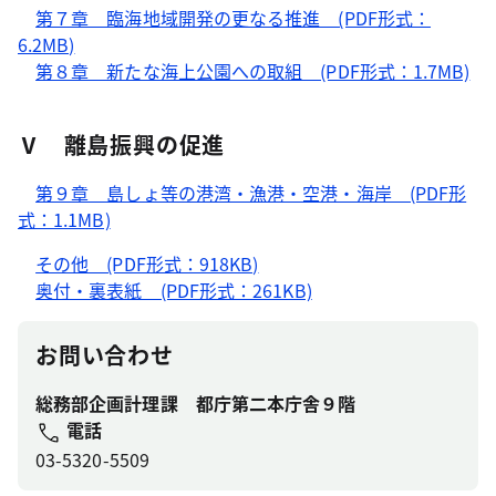
第７章 臨海地域開発の更なる推進 (PDF形式：
6.2MB)
第８章 新たな海上公園への取組 (PDF形式：1.7MB)
Ⅴ 離島振興の促進
第９章 島しょ等の港湾・漁港・空港・海岸 (PDF形
式：1.1MB)
その他 (PDF形式：918KB)
奥付・裏表紙 (PDF形式：261KB)
お問い合わせ
総務部企画計理課 都庁第二本庁舎９階
電話
03-5320-5509