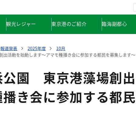
観光レジャー
東京港のご紹介
臨海副都心
報道発表
2025年度
10月
創出活動を始動します～アマモ種播き会に参加する都民を募集します～
浜公園 東京港藻場創出
種播き会に参加する都民