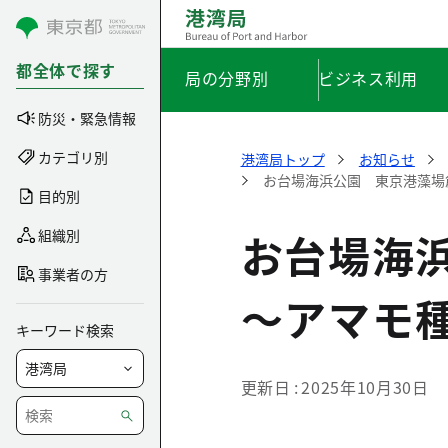
コンテンツにスキップ
都全体で探す
局の分野別
ビジネス利用
防災・緊急情報
カテゴリ別
港湾局トップ
お知らせ
お台場海浜公園 東京港藻場
目的別
お台場海
組織別
事業者の方
～アマモ
キーワード検索
更新日
2025年10月30日