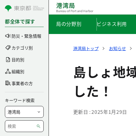
コンテンツにスキップ
都全体で探す
局の分野別
ビジネス利用
防災・緊急情報
カテゴリ別
港湾局トップ
お知らせ
目的別
島しょ地
組織別
事業者の方
した！
キーワード検索
更新日
2025年1月29日