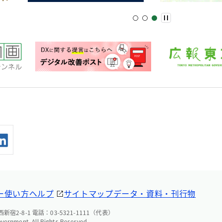
ー
使い方ヘルプ
サイトマップ
データ・資料・刊行物
宿2-8-1 電話：03-5321-1111（代表）
overnment. All Rights Reserved.