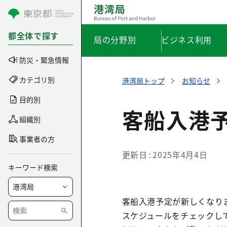
コンテンツにスキップ
都全体で探す
局の分野別
ビジネス利用
防災・緊急情報
カテゴリ別
港湾局トップ
お知らせ
目的別
客船入港
組織別
事業者の方
更新日
2025年4月4日
キーワード検索
客船入港予定が新しくなり
スケジュールをチェックし