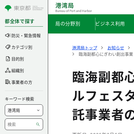
コンテンツにスキップ
都全体で探す
局の分野別
ビジネス利用
防災・緊急情報
カテゴリ別
港湾局トップ
お知らせ
臨海副都心にぎわい創出事業
目的別
臨海副都
組織別
事業者の方
ルフェス
キーワード検索
託事業者