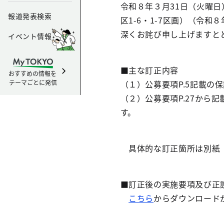
令和８年３月31日（火曜
報道発表検索
区1-6・1-7区画）（令
深くお詫び申し上げますと
イベント情報
■主な訂正内容
おすすめの情報を
テーマごとに発信
（１）公募要項P.5記載の
（２）公募要項P.27か
す。
具体的な訂正箇所は別紙
■訂正後の実施要項及び正
こちら
からダウンロード