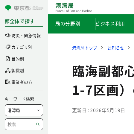
コンテンツにスキップ
都全体で探す
局の分野別
ビジネス利用
防災・緊急情報
カテゴリ別
港湾局トップ
お知らせ
目的別
臨海副都心
組織別
事業者の方
1-7区画
キーワード検索
更新日
2026年5月19日