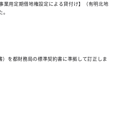
【事業用定期借地権設定による貸付け】（有明北地
た。
約書）を都財務局の標準契約書に準拠して訂正しま