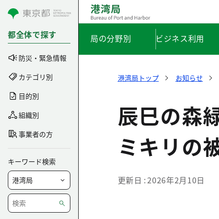
コンテンツにスキップ
都全体で探す
局の分野別
ビジネス利用
防災・緊急情報
カテゴリ別
港湾局トップ
お知らせ
目的別
辰巳の森
組織別
事業者の方
ミキリの
キーワード検索
更新日
2026年2月10日