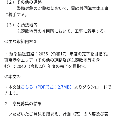
（２）その他の道路
整備対象の27路線において、電線共同溝本体工事
に着手する。
（３）ふ頭敷地等
ふ頭敷地等の４箇所において、工事に着手する。
≪主な取組内容≫
・ 緊急輸送道路：2035（令和17）年度の完了を目指す。
東京港全エリア（その他の道路及びふ頭敷地等を含
む）：2040（令和22）年度の完了を目指す。
≪本文≫
・本文は
こちら（PDF形式：2.7MB）
よりダウンロードで
きます。
２ 意見募集の結果
いただいたご意見を踏まえ、計画（案）の内容及び表