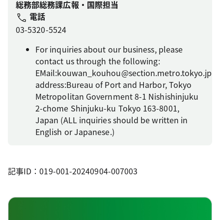
総務部総務課広報・国際担当
電話
03-5320-5524
For inquiries about our business, please
contact us through the following:
EMail:kouwan_kouhou@section.metro.tokyo.jp
address:Bureau of Port and Harbor, Tokyo
Metropolitan Government 8-1 Nishishinjuku
2-chome Shinjuku-ku Tokyo 163-8001,
Japan (ALL inquiries should be written in
English or Japanese.)
記事ID：019-001-20240904-007003