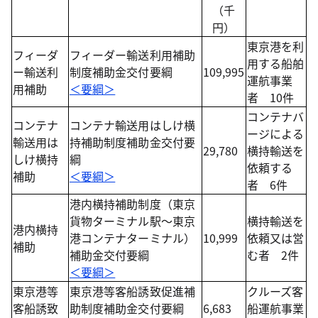
（千
円）
東京港を利
フィーダ
フィーダー輸送利用補助
用する船舶
ー輸送利
制度補助金交付要綱
109,995
運航事業
用補助
＜要綱＞
者 10件
コンテナバ
コンテナ
コンテナ輸送用はしけ横
ージによる
輸送用は
持補助制度補助金交付要
29,780
横持輸送を
しけ横持
綱
依頼する
補助
＜要綱＞
者 6件
港内横持補助制度（東京
貨物ターミナル駅～東京
横持輸送を
港内横持
港コンテナターミナル）
10,999
依頼又は営
補助
補助金交付要綱
む者 2件
＜要綱＞
東京港等
東京港等客船誘致促進補
クルーズ客
客船誘致
助制度補助金交付要綱
6,683
船運航事業