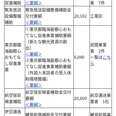
促進補助
＜要綱＞
者 7件
緊急放送
緊急放送設備整備補助金
設備整備
交付要綱
20,102
江東区
補助
＜要綱＞
①東京都臨海副都心おも
てなし促進事業補助要綱
（新たな観光資源の創
東京都臨
民間事業
出）
海副都心
者 2件
＜要綱＞
おもてな
6,040
一覧は
こち
②東京都臨海副都心おも
し促進事
ら
てなし促進事業補助要綱
業
（外国人来訪者の受入体
制環境整備）
＜要綱＞
航空保安検査補助金交付
航空保安
航空運送事
要綱
20,609
検査補助
業者 1社
＜要綱＞
伊豆諸島
離島航路補助金交付要綱
離島航路事