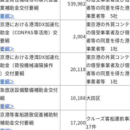
539,982
事業補助金交付要綱
者等の同意を得た港
＜要綱＞
事業者等 5社
京港における港湾DX加速化
東京港の外貿コンテ
助金（CONPAS等活用）交
の借受事業者及び借
2,004
付要綱
者等の同意を得た港
＜要綱＞
事業者等 1社
京港における港湾DX加速化
東京港の外貿コンテ
補助金（荷役機械遠隔操作
の借受事業者及び借
20,118
化）交付要綱
者等の同意を得た港
＜要綱＞
事業者等 1社
緊急放送設備整備補助金交付
要綱
10,188
大田区
＜要綱＞
東京港等客船誘致促進補助制
クルーズ客船運航
度補助金交付要綱
17,200
17件