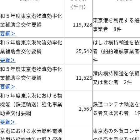
（千円）
令和５年度東京港物流効率化
東京港を利用する船
事業補助金交付要綱
119,928
事業者 8件
＜要綱＞
令和５年度東京港物流効率化
はしけ横持輸送を依
事業補助金交付要綱
25,542
者（船舶運航事業者
＜要綱＞
件
令和５年度東京港物流効率化
港内横持輸送を依頼
事業補助金交付要綱
11,526
又は営む者 2件
＜要綱＞
令和５年度東京港における物
流機能（鉄道輸送）強化事業
鉄道コンテナ輸送を
2,560
補助金交付要綱
る者又は営む者 1
＜要綱＞
東京港における水素燃料電池
東京港の外貿コンテ
換装型荷役機械等の導入促進
の借受事業者及び借