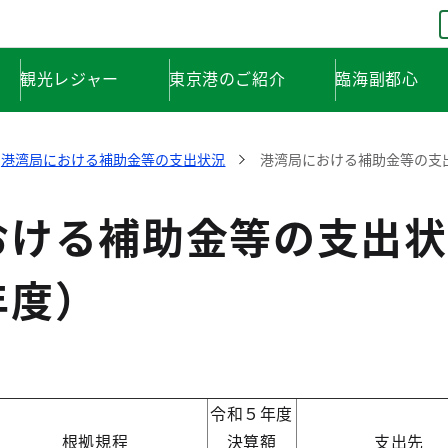
観光レジャー
東京港のご紹介
臨海副都心
港湾局における補助金等の支出状況
港湾局における補助金等の支
おける補助金等の支出状
年度）
令和５年度
根拠規程
決算額
支出先