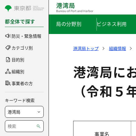
コンテンツにスキップ
都全体で探す
局の分野別
ビジネス利用
防災・緊急情報
カテゴリ別
港湾局トップ
組織情報
目的別
港湾局に
組織別
事業者の方
（令和５
キーワード検索
事業名