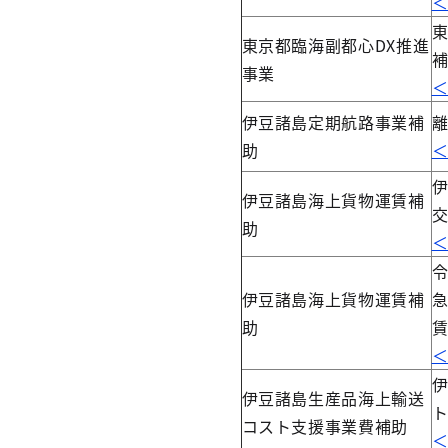
東
東京都臨海副都心DX推進
事業
伊豆諸島定期航路事業補
助
伊豆諸島海上貨物運賃補
助
令
伊豆諸島海上貨物運賃補
助
伊豆諸島生産品海上輸送
コスト支援事業費補助