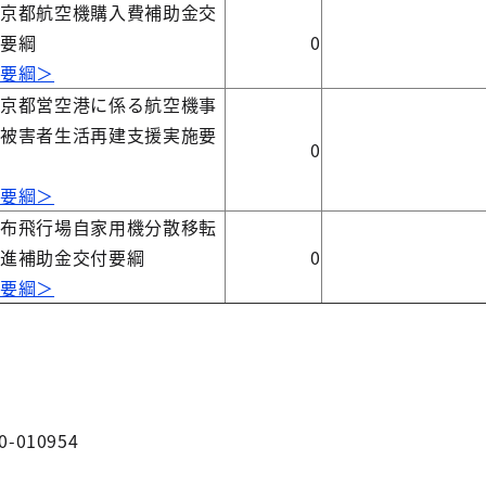
東京都航空機購入費補助金交
付要綱
0
＜要綱＞
東京都営空港に係る航空機事
故被害者生活再建支援実施要
0
綱
＜要綱＞
調布飛行場自家用機分散移転
促進補助金交付要綱
0
＜要綱＞
0-010954