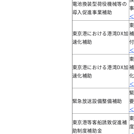
電池換装型荷役機械等の
導入促進事業補助
東
東京港における港湾DX加
補
速化補助
東
東京港における港湾DX加
速化補助
緊急放送設備整備補助
東京港等客船誘致促進補
助制度補助金