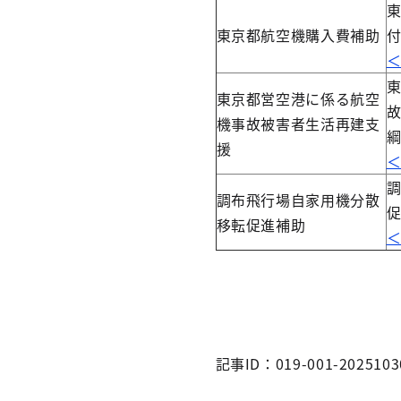
東京都航空機購入費補助
東京都営空港に係る航空
機事故被害者生活再建支
援
調布飛行場自家用機分散
移転促進補助
記事ID：019-001-2025103