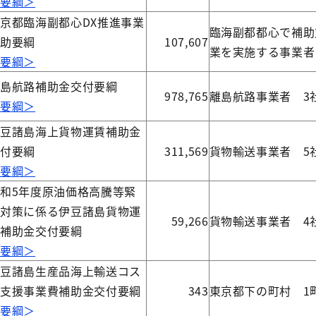
＜要綱＞
京都臨海副都心DX推進事業
臨海副都都心で補助
補助要綱
107,607
業を実施する事業者
＜要綱＞
離島航路補助金交付要綱
978,765
離島航路事業者 3
＜要綱＞
伊豆諸島海上貨物運賃補助金
交付要綱
311,569
貨物輸送事業者 5
＜要綱＞
和5年度原油価格高騰等緊
急対策に係る伊豆諸島貨物運
59,266
貨物輸送事業者 4
賃補助金交付要綱
＜要綱＞
伊豆諸島生産品海上輸送コス
ト支援事業費補助金交付要綱
343
東京都下の町村 1
＜要綱＞