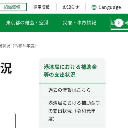
Language
組織情報
採用情報
お知らせ
東京都の離島・空港
災害・事故情報
組織情
出状況（令和５年度）
況
港湾局における補助金
等の支出状況
過去の情報はこちら
港湾局における補助金等
の支出状況（令和元年
度）