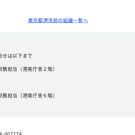
東京都港湾局の組織一覧へ
合せは以下まで
庶務担当（港南庁舎２階）
4
庶務担当（港南庁舎６階）
1
4-007274