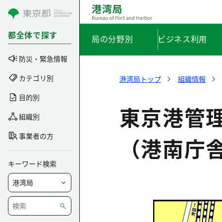
コンテンツにスキップ
都全体で探す
局の分野別
ビジネス利用
防災・緊急情報
カテゴリ別
港湾局トップ
組織情報
目的別
東京港管
組織別
事業者の方
（港南庁
キーワード検索