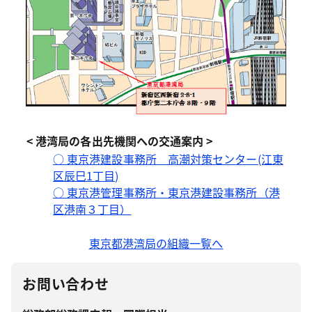
< 港湾局の各出先機関への交通案内 >
○ 東京港建設事務所 高潮対策センター(江東
区辰巳1丁目)
○ 東京港管理事務所・東京港建設事務所（港
区港南３丁目）
東京都港湾局の組織一覧へ
お問い合わせ