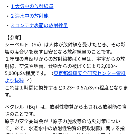
1 大気中の放射線量
2 海水中の放射能
3 コンテナ表面の放射線量
【参考】
シーベルト（Sv）は人体が放射線を受けたとき、その影
響の度合いを表す目安となる放射線量のことです。
１年間の自然界からの放射線被ばく量は、宇宙からの放
射線、空気や地面、食物からの被ばくにより2,000～
5,000μSv程度です。（
東京都健康安全研究センター資料
より抜粋
）
これは１時間に換算すると0.23～0.57μSv/h程度となりま
す。
ベクレル（Bq）は、放射性物質から出される放射能の強
さのことです。
原子力安全委員会が「原子力施設等の防災対策につい
て」※で、水道水中の放射性物質の摂取制限に関する指