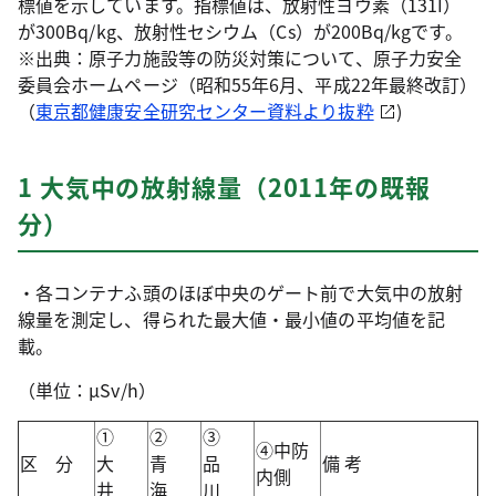
標値を示しています。指標値は、放射性ヨウ素（131I）
が300Bq/kg、放射性セシウム（Cs）が200Bq/kgです。
※出典：原子力施設等の防災対策について、原子力安全
委員会ホームページ（昭和55年6月、平成22年最終改訂）
（
東京都健康安全研究センター資料より抜粋
)
1 大気中の放射線量（2011年の既報
分）
・各コンテナふ頭のほぼ中央のゲート前で大気中の放射
線量を測定し、得られた最大値・最小値の平均値を記
載。
（単位：μSv/h）
①
②
③
④中防
区 分
大
青
品
備 考
内側
井
海
川