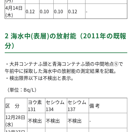
4月14日
0.12
0.10
0.10
0.12
-
(木)
2 海水中(表層)の放射能（2011年の既報
分）
・大井コンテナふ頭と青海コンテナふ頭の中間地点⑤で
午前中に採取した海水中の放射能の測定結果を記載。
・検出限界以下は不検出と表示。
（単位：Bq/L）
ヨウ素
セシウム
セシウム
区 分
備 考
131
134
137
12月28日
不検出
不検出
不検出
-
(水)
12月27日