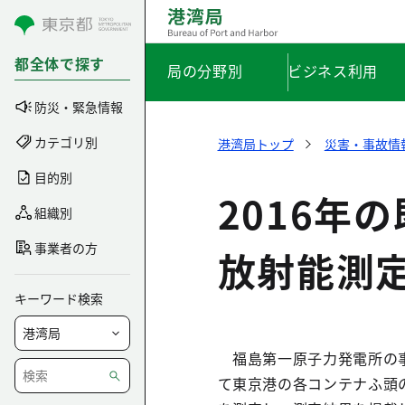
コンテンツにスキップ
都全体で探す
局の分野別
ビジネス利用
防災・緊急情報
カテゴリ別
港湾局トップ
災害・事故情
目的別
2016年
組織別
事業者の方
放射能測
キーワード検索
福島第一原子力発電所の事
て東京港の各コンテナふ頭