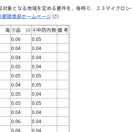
染対象となる地域を定める要件を、毎時０．２３マイクロシ
京都環境局ホームページ
）
青 海
③品 川
④中防内側
備 考
4
0.06
0.05
4
0.04
0.04
4
0.04
0.04
3
0.05
0.04
5
0.05
0.05
5
0.04
0.05
4
0.05
0.04
5
0.05
0.05
4
0.04
0.04
5
0.06
0.04
4
0.06
0.04