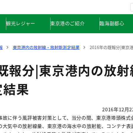
観光レジャー
東京港のご紹介
臨海副都心
報
東京港内の放射線・放射能測定結果
2016年の既報分|東
の既報分|東京港内の放射
定結果
2016年12月2
故に伴う風評被害対策として、当分の間、東京港埠頭株式
の大気中の放射線量、東京港の海水中の放射能、コンテナ表