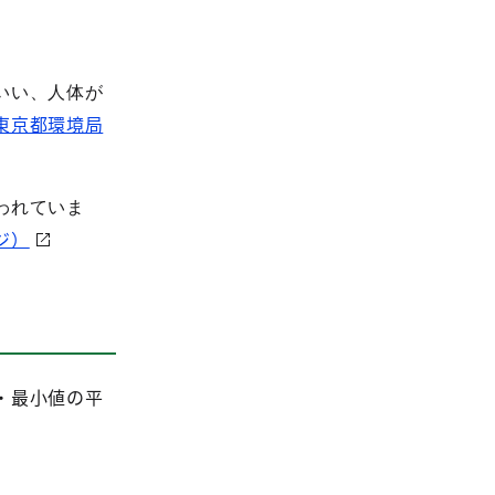
いい、人体が
東京都環境局
われていま
ジ）
・最小値の平