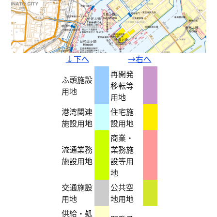
↓下へ
→右へ
再開発
ふ頭施設
移転等
用地
用地
港湾関連
住宅施
施設用地
設用地
商業・
流通業務
業務施
施設用地
設等用
地
交通施設
公共空
用地
地用地
供給・処