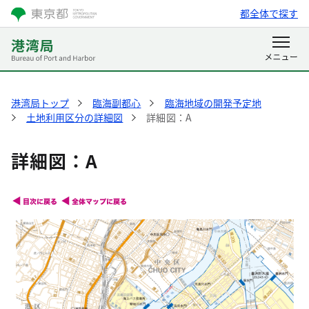
都全体で探す
港湾局トップ
臨海副都心
臨海地域の開発予定地
土地利用区分の詳細図
詳細図：A
詳細図：A