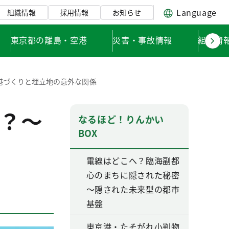
Language
組織情報
採用情報
お知らせ
東京都の離島・空港
災害・事故情報
組織情
港づくりと埋立地の意外な関係
？～
なるほど！りんかい
BOX
電線はどこへ？臨海副都
心のまちに隠された秘密
～隠された未来型の都市
基盤
東京港・たそがれ小判物