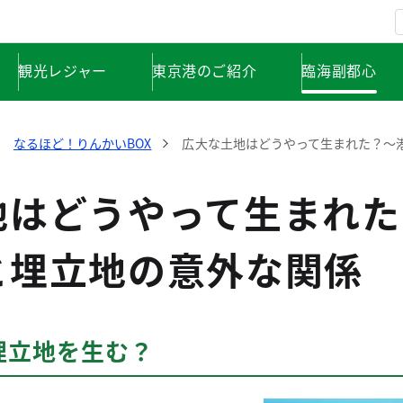
観光レジャー
東京港のご紹介
臨海副都心
なるほど！りんかいBOX
広大な土地はどうやって生まれた？～
地はどうやって生まれた
と埋立地の意外な関係
埋立地を生む？