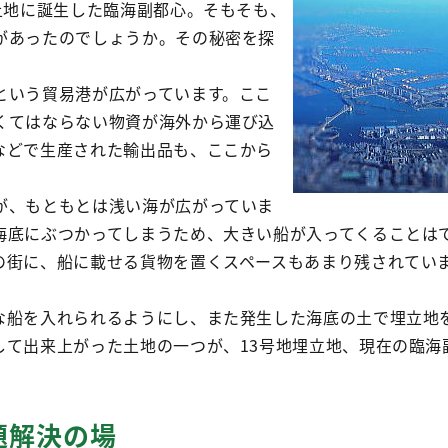
土地に誕生した臨海副都心。そもそも、
があったのでしょうか。その秘密を探
という貿易港が広がっています。ここ
くてはならない物資が海外から運び込
などで生産された輸出品も、ここから
が、もともとは浅い海が広がっていま
海底にぶつかってしまうため、大きい船が入ってくることは
の街に、船に載せる貨物を置くスペースもあまり残されてい
な船を入れられるようにし、また発生した海底の土で埋立地
して出来上がった土地の一つが、13号地埋立地、現在の臨海
題解決の場