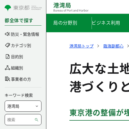
コンテンツにスキップ
都全体で探す
局の分野別
ビジネス利用
防災・緊急情報
カテゴリ別
港湾局トップ
臨海副都心
目的別
広大な土
組織別
事業者の方
港づくり
キーワード検索
東京港の整備が