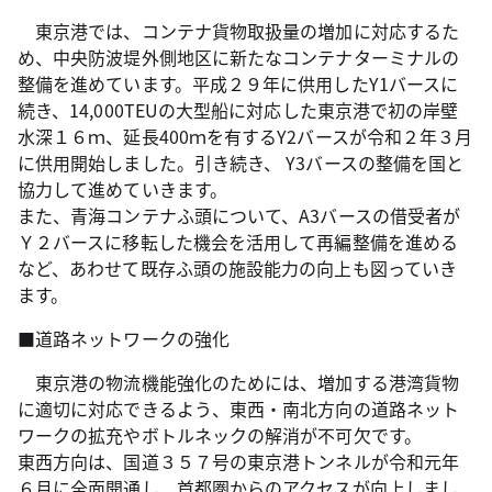
東京港では、コンテナ貨物取扱量の増加に対応するた
め、中央防波堤外側地区に新たなコンテナターミナルの
整備を進めています。平成２９年に供用したY1バースに
続き、14,000TEUの大型船に対応した東京港で初の岸壁
水深１６ｍ、延長400ｍを有するY2バースが令和２年３月
に供用開始しました。引き続き、 Y3バースの整備を国と
協力して進めていきます。
また、青海コンテナふ頭について、A3バースの借受者が
Ｙ２バースに移転した機会を活用して再編整備を進める
など、あわせて既存ふ頭の施設能力の向上も図っていき
ます。
■道路ネットワークの強化
東京港の物流機能強化のためには、増加する港湾貨物
に適切に対応できるよう、東西・南北方向の道路ネット
ワークの拡充やボトルネックの解消が不可欠です。
東西方向は、国道３５７号の東京港トンネルが令和元年
６月に全面開通し、首都圏からのアクセスが向上しまし