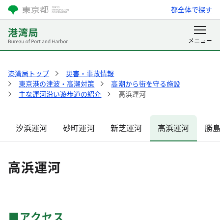
都全体で探す
港湾局トップ
災害・事故情報
東京港の津波・高潮対策
高潮から街を守る施設
主な運河沿い遊歩道の紹介
高浜運河
汐浜運河
砂町運河
新芝運河
高浜運河
勝
高浜運河
■アクセス