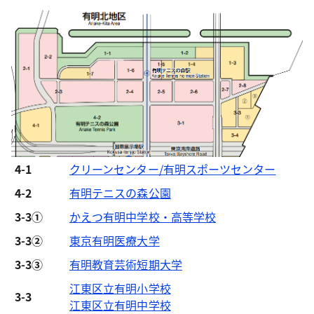
4-1
クリーンセンター/有明スポーツセンター
4-2
有明テニスの森公園
3-3①
かえつ有明中学校・高等学校
3-3②
東京有明医療大学
3-3③
有明教育芸術短期大学
江東区立有明小学校
3-3
江東区立有明中学校