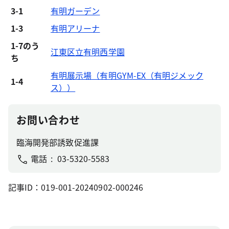
3-1
有明ガーデン
1-3
有明アリーナ
1-7のう
江東区立有明西学園
ち
有明展示場（有明GYM-EX（有明ジメック
1-4
ス））
お問い合わせ
臨海開発部誘致促進課
電話
03-5320-5583
記事ID：019-001-20240902-000246