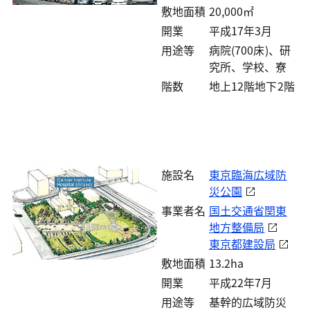
敷地面積
20,000㎡
開業
平成17年3月
用途等
病院(700床)、研
究所、学校、寮
階数
地上12階地下2階
施設名
東京臨海広域防
災公園
事業者名
国土交通省関東
地方整備局
東京都建設局
敷地面積
13.2ha
開業
平成22年7月
用途等
基幹的広域防災