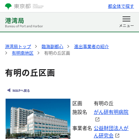
都全体で探す
港湾局トップ
臨海副都心
進出事業者の紹介
有明南地区
有明の丘区画
有明の丘区画
区画
有明の丘
施設名
がん研有明病院
事業者名
公益財団法人が
ん研究会