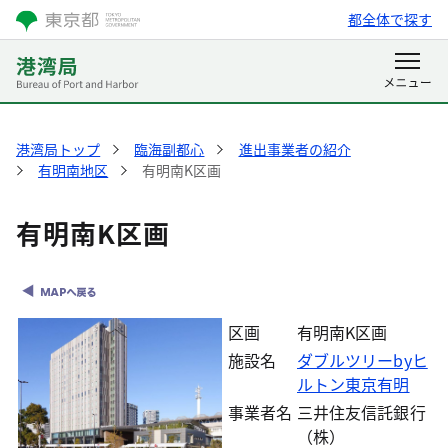
都全体で探す
港湾局トップ
臨海副都心
進出事業者の紹介
有明南地区
有明南K区画
有明南K区画
区画
有明南K区画
施設名
ダブルツリーbyヒ
ルトン東京有明
事業者名
三井住友信託銀行
（株）