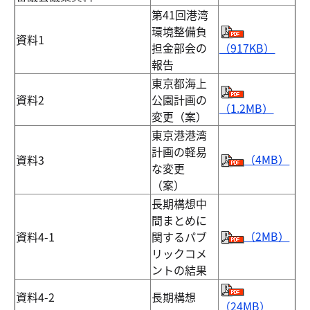
第41回港湾
環境整備負
資料1
担金部会の
（917KB）
報告
東京都海上
資料2
公園計画の
（1.2MB）
変更（案）
東京港港湾
計画の軽易
（4MB）
資料3
な変更
（案）
長期構想中
間まとめに
（2MB）
資料4-1
関するパブ
リックコメ
ントの結果
資料4-2
長期構想
（24MB）