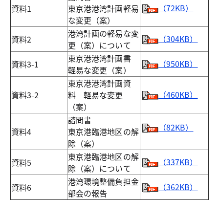
（72KB）
資料1
東京港港湾計画軽易
な変更（案）
港湾計画の軽易な変
（304KB）
資料2
更（案）について
東京港港湾計画書
（950KB）
資料3-1
軽易な変更（案）
東京港港湾計画資
（460KB）
資料3-2
料 軽易な変更
（案）
諮問書
（82KB）
資料4
東京港臨港地区の解
除（案）
東京港臨港地区の解
（337KB）
資料5
除（案）について
港湾環境整備負担金
（362KB）
資料6
部会の報告