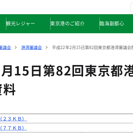
観光レジャー
東京港のご紹介
臨海副都心
審議会
港湾審議会
平成22年2月15日第82回東京都港湾審議
2月15日第82回東京都
資料
（２３ＫＢ）
（７７ＫＢ）