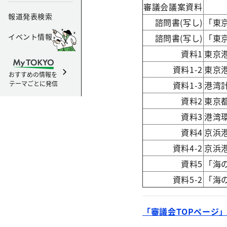
審議会議案資料
報道発表検索
諮問書(写し)
「東
イベント情報
諮問書(写し)
「東
資料1
東京
資料1-2
東京
おすすめの情報を
テーマごとに発信
資料1-3
港湾
資料2
東京
資料3
港湾
資料4
京浜
資料4-2
京浜
資料5
「海
資料5-2
「海
「審議会TOPページ