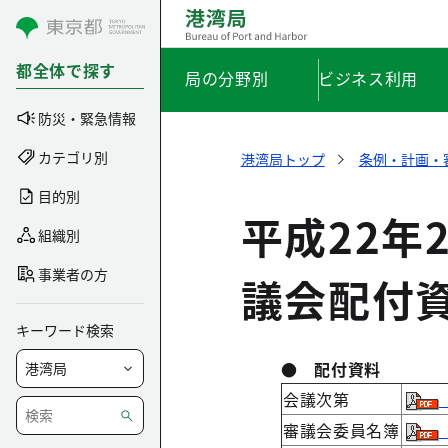
コンテンツにスキップ
都全体で探す
局の分野別
ビジネス利用
防災・緊急情報
カテゴリ別
港湾局トップ
条例・計画・
目的別
平成22年
組織別
事業者の方
議会配付
キーワード検索
● 配付資料
会議次第
審議会委員名簿