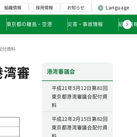
Language
組織情報
採用情報
お知らせ
東京都の離島・空港
災害・事故情報
組織情
会配付資料
港湾審
港湾審議会
平成21年5月12日第81回
東京都港湾審議会配付資
料
平成22年2月15日第82回
東京都港湾審議会配付資
料