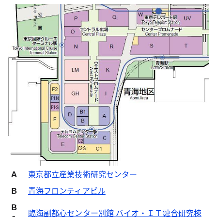
Ａ
東京都立産業技術研究センター
Ｂ
青海フロンティアビル
Ｂ
臨海副都心センター別館 バイオ・ＩＴ融合研究棟