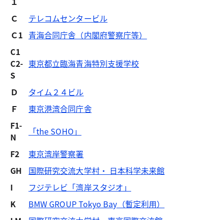
１
Ｃ
テレコムセンタービル
Ｃ1
青海合同庁舎（内閣府警察庁等）
C1
C2-
東京都立臨海青海特別支援学校
S
Ｄ
タイム２４ビル
Ｆ
東京港湾合同庁舎
F1-
「the SOHO」
N
F2
東京湾岸警察署
GH
国際研究交流大学村・ 日本科学未来館
I
フジテレビ「湾岸スタジオ」
K
BMW GROUP Tokyo Bay（暫定利用）