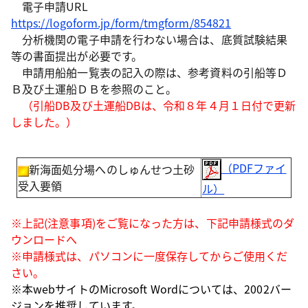
電子申請URL
https://logoform.jp/form/tmgform/854821
分析機関の電子申請を行わない場合は、底質試験結果
等の書面提出が必要です。
申請用船舶一覧表の記入の際は、参考資料の引船等Ｄ
Ｂ及び土運船ＤＢを参照のこと。
（引船DB及び土運船DBは、令和８年４月１日付で更新
しました。）
（PDFファイ
新海面処分場へのしゅんせつ土砂
受入要領
ル）
※上記(注意事項)をご覧になった方は、下記申請様式のダ
ウンロードへ
※申請様式は、パソコンに一度保存してからご使用くだ
さい。
※本webサイトのMicrosoft Wordについては、2002バー
ジョンを推奨しています。