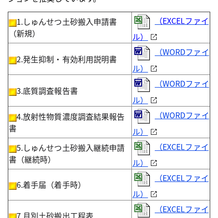
（
EXCELファイ
1.しゅんせつ土砂搬入申請書
（新規）
ル）
（WORD
ファイ
2.発生抑制・有効利用説明書
ル）
（WORDファイ
3.底質調査報告書
ル）
（WORDファイ
4.放射性物質濃度調査結果報告
書
ル）
（EXCELファイ
5.しゅんせつ土砂搬入継続申請
書（継続時）
ル）
（EXCELファイ
6.着手届（着手時）
ル）
（EXCELファイ
7.月別土砂搬出工程表