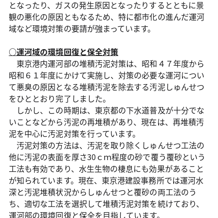
となったり、ガスの発生原因となったりするとともに景
観の悪化の原因ともなるため、特に都市化の進んだ運河
域など環境対策の要請が強まっています。
○運河域の環境回復と保全対策
東京港内運河部の堆積汚泥対策は、昭和４７年度から
昭和６１年度にかけて実施し、対策の必要な運河につい
て悪臭の原因となる堆積汚泥を除去する汚泥しゅんせつ
をひととおり完了しました。
しかし、この時期は、東京都の下水道普及が十分でな
いことなどから汚泥の再堆積があり、現在は、再堆積汚
泥を中心に汚泥対策を行っています。
汚泥対策の方法は、汚泥を取り除くしゅんせつ工法の
他に汚泥の表面を厚さ30ｃｍ程度の砂で覆う覆砂という
工法も有効であり、水生生物の棲息にも効果があること
が知られています。現在、東京港建設事務所では運河水
深と汚泥堆積状況からしゅんせつと覆砂の両工法のう
ち、適切な工法を選択して堆積汚泥対策を続けており、
運河部の環境回復と保全を目指しています。