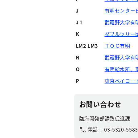
J
有明センター
J１
武蔵野大学有
K
ダブルツリー
LM2 LM3
ＴＯＣ有明
N
武蔵野大学有
O
有明給水所、
P
東京ベイコー
お問い合わせ
臨海開発部誘致促進課
電話
03-5320-5583