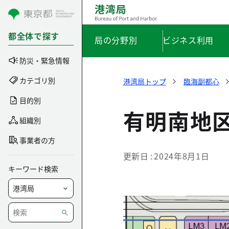
コンテンツにスキップ
都全体で探す
局の分野別
ビジネス利用
防災・緊急情報
カテゴリ別
港湾局トップ
臨海副都心
目的別
有明南地
組織別
事業者の方
更新日
2024年8月1日
キーワード検索