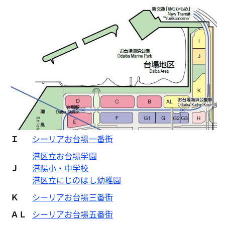
Ｉ
シーリアお台場一番街
港区立お台場学園
Ｊ
港陽小・中学校
港区立にじのはし幼稚園
Ｋ
シーリアお台場三番街
ＡＬ
シーリアお台場五番街