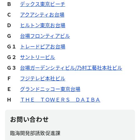
Ｂ
デックス東京ビーチ
Ｃ
アクアシティお台場
Ｄ
ヒルトン東京お台場
Ｇ
台場フロンティアビル
Ｇ１
トレードピアお台場
Ｇ２
サントリービル
Ｇ３
台場ガーデンシティビル/乃村工藝社本社ビル
Ｆ
フジテレビ本社ビル
Ｅ
グランドニッコー東京台場
Ｈ
ＴＨＥ ＴＯＷＥＲＳ ＤＡＩＢＡ
お問い合わせ
臨海開発部誘致促進課