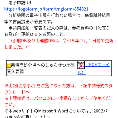
電子申請URL
https://logoform.jp/form/tmgform/854821
分析機関の電子申請を行わない場合は、底質試験結果
等の書面提出が必要です。
申請用船舶一覧表の記入の際は、参考資料の引船等Ｄ
Ｂ及び土運船ＤＢを参照のこと。
（引船DB及び土運船DBは、令和８年４月１日付で更新
しました。）
（PDFファイ
新海面処分場へのしゅんせつ土砂
受入要領
ル）
※上記(注意事項)をご覧になった方は、下記申請様式のダ
ウンロードへ
※申請様式は、パソコンに一度保存してからご使用くだ
さい。
※本webサイトのMicrosoft Wordについては、2002バー
ジョンを推奨しています。