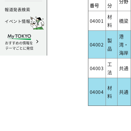
分野
番号
分
報道発表検索
材
04001
橋梁
イベント情報
料
港
製
おすすめの情報を
04002
湾・
品
テーマごとに発信
海岸
工
04003
共通
法
材
04004
共通
料