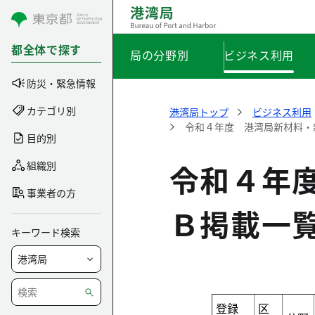
コンテンツにスキップ
都全体で探す
局の分野別
ビジネス利用
防災・緊急情報
カテゴリ別
港湾局トップ
ビジネス利用
令和４年度 港湾局新材料・
目的別
令和４年
組織別
事業者の方
Ｂ掲載一
キーワード検索
登録
区