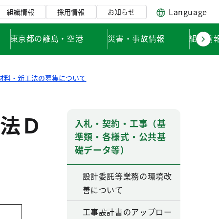
Language
組織情報
採用情報
お知らせ
東京都の離島・空港
災害・事故情報
組織情
材料・新工法の募集について
法Ｄ
入札・契約・工事（基
準類・各様式・公共基
礎データ等）
設計委託等業務の環境改
善について
工事設計書のアップロー