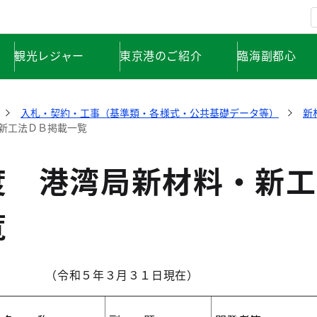
観光レジャー
東京港のご紹介
臨海副都心
入札・契約・工事（基準類・各様式・公共基礎データ等）
新
新工法ＤＢ掲載一覧
度 港湾局新材料・新工
覧
（令和５年３月３１日現在）