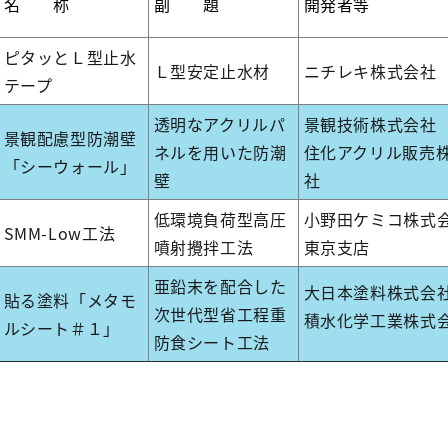
名 称
副 題
開発者等
ピタッとＬ型止水
Ｌ型安定止水材
ニチレキ株式会社
テープ
透明なアクリルパ
景観技術株式会社
景観配慮型防潮壁
ネルを用いた防潮
住化アクリル販売
「シーウォール」
壁
社
低環境負荷型高圧
小野田ケミコ株式
SMM-Low工法
噴射攪拌工法
東京支店
亜鉛末を配合した
大日本塗料株式会
貼る塗料「メタモ
次世代型省工程重
積水化学工業株式
ルシート＃１」
防食シート工法