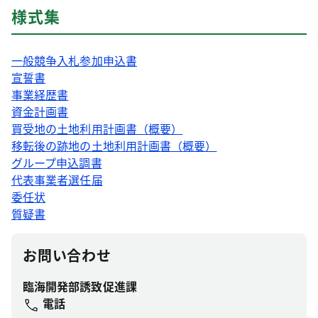
様式集
一般競争入札参加申込書
宣誓書
事業経歴書
資金計画書
買受地の土地利用計画書（概要）
移転後の跡地の土地利用計画書（概要）
グループ申込調書
代表事業者選任届
委任状
質疑書
お問い合わせ
臨海開発部誘致促進課
電話