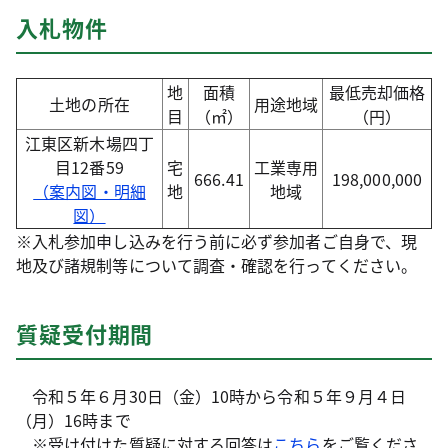
入札物件
地
面積
最低売却価格
土地の所在
用途地域
目
（㎡）
（円）
江東区新木場四丁
目12番59
宅
工業専用
666.41
198,000,000
（案内図・明細
地
地域
図）
※入札参加申し込みを行う前に必ず参加者ご自身で、現
地及び諸規制等について調査・確認を行ってください。
質疑受付期間
令和５年６月30日（金）10時から令和５年９月４日
（月）16時まで
※受け付けた質疑に対する回答は
こちら
をご覧くださ