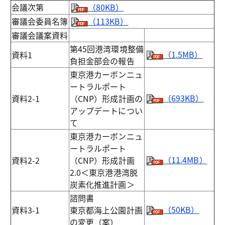
会議次第
（80KB）
審議会委員名簿
（113KB）
審議会議案資料
第45回港湾環境整備
（1.5MB）
資料1
負担金部会の報告
東京港カーボンニュ
ートラルポート
（693KB）
資料2-1
（CNP）形成計画の
アップデートについ
て
東京港カーボンニュ
ートラルポート
（11.4MB）
資料2-2
（CNP）形成計画
2.0＜東京港港湾脱
炭素化推進計画＞
諮問書
（50KB）
資料3-1
東京都海上公園計画
の変更（案）