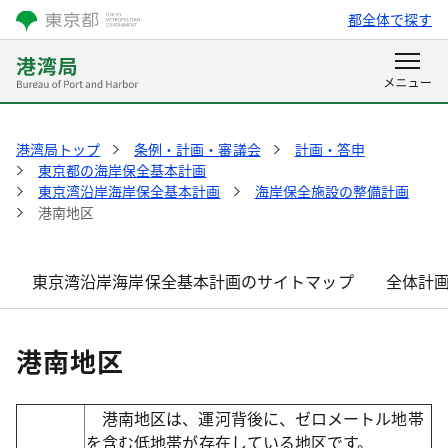
都全体で探す
港湾局トップ
条例・計画・審議会
計画・答申
東京都の海岸保全基本計画
東京湾沿岸海岸保全基本計画
海岸保全施設の整備計画
港南地区
東京湾沿岸海岸保全基本計画のサイトマップ
全体計
港南地区
港南地区は、運河背後に、ゼロメートル地帯
を含む低地帯が存在している地区です。