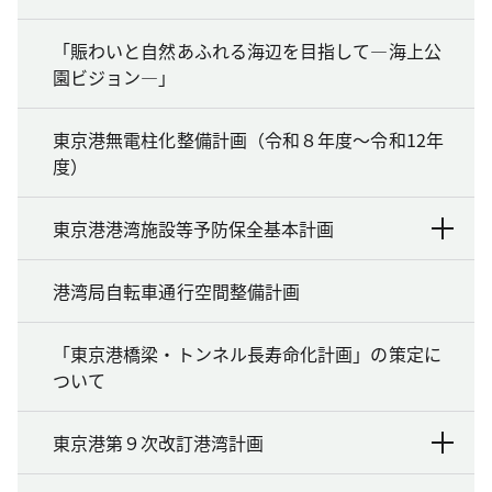
「賑わいと自然あふれる海辺を目指して―海上公
園ビジョン―」
東京港無電柱化整備計画（令和８年度～令和12年
度）
東京港港湾施設等予防保全基本計画
港湾局自転車通行空間整備計画
「東京港橋梁・トンネル長寿命化計画」の策定に
ついて
東京港第９次改訂港湾計画