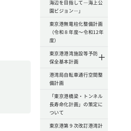
海辺を目指して―海上公
園ビジョン―」
東京港無電柱化整備計画
（令和８年度～令和12年
度）
東京港港湾施設等予防
保全基本計画
港湾局自転車通行空間整
備計画
「東京港橋梁・トンネル
長寿命化計画」の策定に
ついて
東京港第９次改訂港湾計