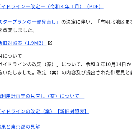
イドライン―改定―（令和４年１月）（PDF）
スタープランの一部見直し」
の決定に伴い、「有明北地区ま
）を改定しました。
旧対照表（1.9MB）
果について
ドラインの改定（案）」について、令和３年10月14日から
施いたしました。改定（案）の内容及び提出された御意見と
。
地利用計画等の見直し（案）について」
ガイドラインの改定（案）【新旧対照表】
結果と東京都の見解