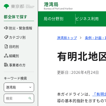
コンテンツにスキップ
都全体で探す
局の分野別
ビジネス利用
防災・緊急情報
カテゴリ別
港湾局トップ
条例・計画・
目的別
有明北地
組織別
事業者の方
更新日
2026年4月24日
キーワード検索
本ガイドラインは、
「有明
導の基本的指針を示すもの