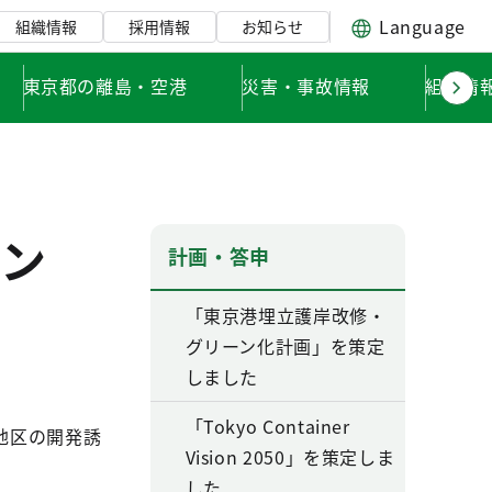
Language
組織情報
採用情報
お知らせ
東京都の離島・空港
災害・事故情報
組織情
ン
計画・答申
「東京港埋立護岸改修・
グリーン化計画」を策定
しました
「Tokyo Container
地区の開発誘
Vision 2050」を策定しま
した