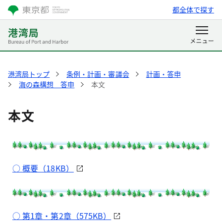
都全体で探す
港湾局トップ
条例・計画・審議会
計画・答申
海の森構想 答申
本文
本文
○ 概要（18KB）
○ 第1章・第2章（575KB）