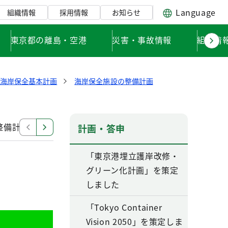
Language
組織情報
採用情報
お知らせ
東京都の離島・空港
災害・事故情報
組織情
岸海岸保全基本計画
海岸保全施設の整備計画
整備計画
海岸保全の基本理念と基本方針・目標
計画・答申
「東京港埋立護岸改修・
グリーン化計画」を策定
しました
「Tokyo Container
Vision 2050」を策定しま