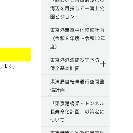
海辺を目指して―海上公
園ビジョン―」
東京港無電柱化整備計画
（令和８年度～令和12年
度）
東京港港湾施設等予防
します。
保全基本計画
港湾局自転車通行空間整
備計画
「東京港橋梁・トンネル
長寿命化計画」の策定に
ついて