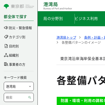
コンテンツにスキップ
都全体で探す
局の分野別
ビジネス利用
防災・緊急情報
カテゴリ別
港湾局トップ
条例・計画・
各整備パターンのイメージ
目的別
組織別
東京湾沿岸海岸保全基本
事業者の方
各整備パ
キーワード検索
防護・環境・利用の調和