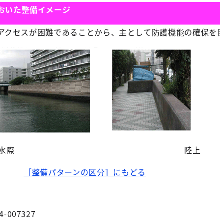
おいた整備イメージ
アクセスが困難であることから、主として防護機能の確保を
水際
陸上
［整備パターンの区分］にもどる
4-007327