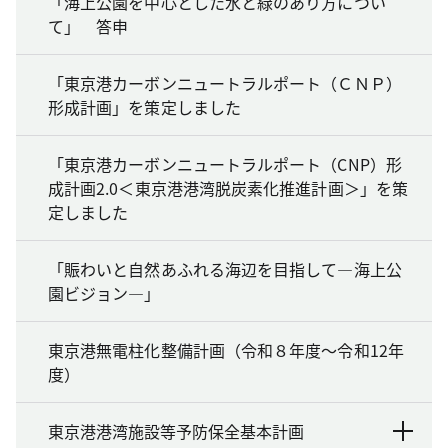
「海上公園を中心とした水と緑のあり方につい
て」 答申
「東京港カーボンニュートラルポート（ＣＮＰ）
形成計画」を策定しました
「東京港カーボンニュートラルポート（CNP）形
成計画2.0＜東京港港湾脱炭素化推進計画＞」を策
定しました
「賑わいと自然あふれる海辺を目指して―海上公
園ビジョン―」
東京港無電柱化整備計画（令和８年度～令和12年
度）
東京港港湾施設等予防保全基本計画