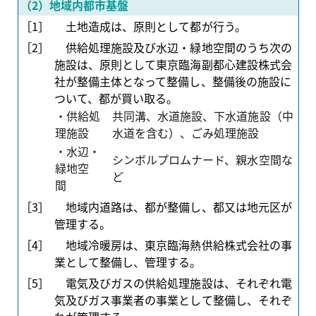
（2）地域内都市基盤
［1］
土地造成は、原則として都が行う。
［2］
供給処理施設及び水辺・緑地空間のうち次の
施設は、原則として東京臨海副都心建設株式会
社が整備主体となって整備し、整備後の施設に
ついて、都が買い取る。
・供給処
共同溝、水道施設、下水道施設（中
理施設
水道を含む）、ごみ処理施設
・水辺・
シンボルプロムナード、親水空間な
緑地空
ど
間
［3］
地域内道路は、都が整備し、都又は地元区が
管理する。
［4］
地域冷暖房は、東京臨海熱供給株式会社の事
業として整備し、管理する。
［5］
電気及びガスの供給処理施設は、それぞれ電
気及びガス事業者の事業として整備し、それぞ