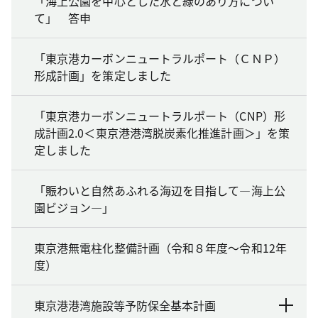
「海上公園を中心とした水と緑のあり方につい
て」 答申
「東京港カーボンニュートラルポート（ＣＮＰ）
形成計画」を策定しました
「東京港カーボンニュートラルポート（CNP）形
成計画2.0＜東京港港湾脱炭素化推進計画＞」を策
定しました
「賑わいと自然あふれる海辺を目指して―海上公
園ビジョン―」
東京港無電柱化整備計画（令和８年度～令和12年
度）
東京港港湾施設等予防保全基本計画