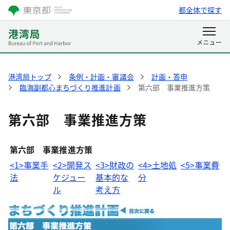
都全体で探す
港湾局トップ
条例・計画・審議会
計画・答申
臨海副都心まちづくり推進計画
第六部 事業推進方策
第六部 事業推進方策
第六部 事業推進方策
<1>事業手
<2>開発ス
<3>財政の
<4>土地処
<5>事業費
法
ケジュー
基本的な
分
ル
考え方