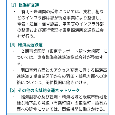
［3］臨海新交通
・
有明〜豊洲間の延伸については、支柱、桁な
どのインフラ部は都が街路事業により整備し、
電気・通信・信号施設、車両等のインフラ外部
の整備および運行管理は東京臨海新交通株式会
社が行う。
［4］臨海高速鉄道
・
２期事業区間（東京テレポート駅〜大崎駅）に
ついては、東京臨海高速鉄道株式会社が整備す
る。
・
羽田空港方面とのアクセス充実に資する臨海高
速鉄道２期事業区間からの羽田・鶴見方面への連
絡については、関係機関に働きかける。
［5］その他の広域的交通ネットワーク
・
臨海副都心及び豊洲・晴海地域と既成市街地を
結ぶ地下鉄８号線（有楽町線）の東陽町・亀有方
面への延伸については、関係機関に働きかける。