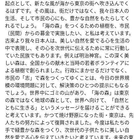
起点として、新たな風が海から東京の街へ吹き込んでく
るはずです。その風は、街だけではなく、我々日本人の
生活、そして市民の心にも、豊かな自然をもたらしてく
れるでしょう。「海の森」をつくるための植樹を、市民
（民間）からの募金で実施したい、と私は考えています。
古来より我々日本人は、美しい自然を愛でる心を生活の
中で表現し、その心を次世代に伝えるために常に行動し
ていた民族でもあります。例えば明治神宮。この深く美
しい森は、全国からの献木と当時の若者ボランティアに
よる植樹で創られました。行政にまかせるだけでなく、
市民の「志」で森をつくってゆくことは、今日の世界規
模の環境問題に対して、解決策のひとつの提示にもなる
でしょう。世界中にゴミの山があり、「海の森」は東京
の森ではなく地球の森として、世界へ向けて、「自然と
ともに生きる」というメッセージを届けることができる
と考えています。かつて焼け野原になった街・東京は、先
人たちの努力によって復興されました。今度は私たちの
手で緑豊かな森をつくり、次世代の子供たちに美しい自
然を愛でる心を伝えていきたいと考えています。未来の東